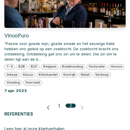
VinooPuro
“Passie voor goede wijn, goede smaak en het eeuwige Italië
hebben ons geleid op een zoektocht. De zoektocht bracht ons
ontdekking. Ontdekking gaf ons zin om te delen. Die zin om te
delen ligt aan de b...
1 - 5
B2B
B2C
Belgium
Boekhouding
Facturatie
Horeca
Inkoop
Kassa
Kleinhandel
Kortrijk
Retail
Verkoop
Voeding
Voorraad
7 apr. 2023
1
2
REFERENTIES
Lees hier al onze klantverhalen.