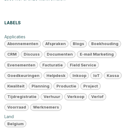
LABELS
Applicaties
Abonnementen
Afspraken
Blogs
Boekhouding
CRM
Discuss
Documenten
E-mail Marketing
Evenementen
Facturatie
Field Service
Goedkeuringen
Helpdesk
Inkoop
IoT
Kassa
Kwaliteit
Planning
Productie
Project
Tijdregistratie
Verhuur
Verkoop
Verlof
Voorraad
Werknemers
Land
Belgium