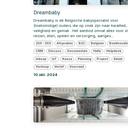
Dreambaby
Dreambaby is dé Belgische babyspecialist voor
(toekomstige) ouders die op zoek zijn naar kwaliteit,
veiligheid en gemak . Het aanbod omvat alles voor s
reizen, eten, spelen en verzorging, aangev...
250 - 300
Afspraken
B2C
Belgium
Boekhoudi
CRM
Discuss
Documenten
Halle
Helpdesk
Inkoop
IoT
Kassa
Planning
Project
Retail
Verkoop
Verlof
Voorraad
10 okt. 2024