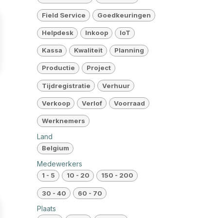
Field Service
Goedkeuringen
Helpdesk
Inkoop
IoT
Kassa
Kwaliteit
Planning
Productie
Project
Tijdregistratie
Verhuur
Verkoop
Verlof
Voorraad
Werknemers
Land
Belgium
Medewerkers
1 - 5
10 - 20
150 - 200
30 - 40
60 - 70
Plaats