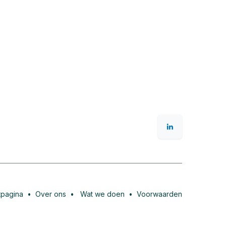
tpagina
•
Over ons
•
Wat we doen
•
Voorwaarden