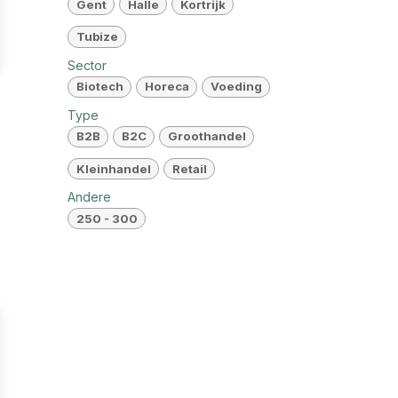
Gent
Halle
Kortrijk
Tubize
Sector
Biotech
Horeca
Voeding
Type
B2B
B2C
Groothandel
Kleinhandel
Retail
Andere
250 - 300