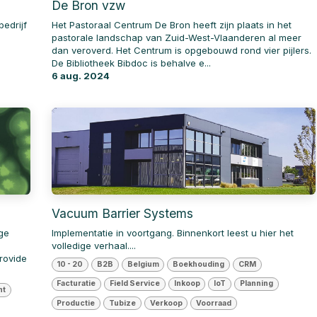
De Bron vzw
edrijf
Het Pastoraal Centrum De Bron heeft zijn plaats in het
pastorale landschap van Zuid-West-Vlaanderen al meer
e
dan veroverd. Het Centrum is opgebouwd rond vier pijlers.
De Bibliotheek Bibdoc is behalve e...
6 aug. 2024
Vacuum Barrier Systems
ige
Implementatie in voortgang. Binnenkort leest u hier het
volledige verhaal....
rovide
10 - 20
B2B
Belgium
Boekhouding
CRM
Facturatie
Field Service
Inkoop
IoT
Planning
nt
Productie
Tubize
Verkoop
Voorraad