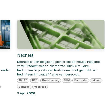
Neonest
Neonest is een Belgische pionier die de meubelindustrie
verduurzaamt met de allereerste 100% circulaire
p onder
bedbodem. In plaats van traditioneel hout gebruikt het
bedrijf een innovatief frame van gerecycl...
10 - 20
B2B
Boekhouding
CRM
Facturatie
Inkoop
Verkoop
Voorraad
3 apr. 2026