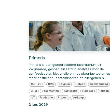
Primoris
Primoris is een geaccrediteerd laboratorium uit
Zwijnaarde, gespecialiseerd in analyses voor de
agrifoodsector. Met snelle en nauwkeurige testen o
meer pesticiden, contaminanten en allergenen h...
150 - 200
B2B
Belgium
Biotech
Boekhouding
CRM
Documenten
Facturatie
Helpdesk
Inkoop
IoT
Productie
Project
Verkoop
2 jun. 2026