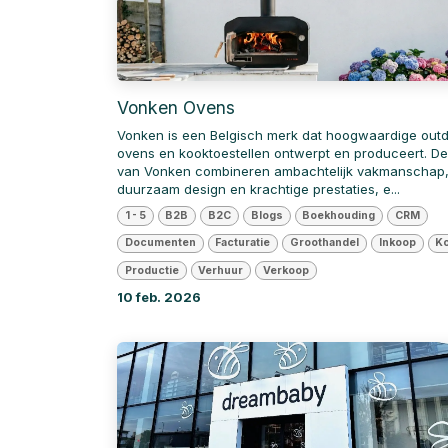
Vonken Ovens
Vonken is een Belgisch merk dat hoogwaardige out
ovens en kooktoestellen ontwerpt en produceert. D
van Vonken combineren ambachtelijk vakmanschap
duurzaam design en krachtige prestaties, e...
1 - 5
B2B
B2C
Blogs
Boekhouding
CRM
Documenten
Facturatie
Groothandel
Inkoop
Ko
Productie
Verhuur
Verkoop
10 feb. 2026