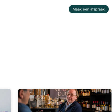
raktijk
Wie is Konu?
Werken bij ons
Maak een afspraak