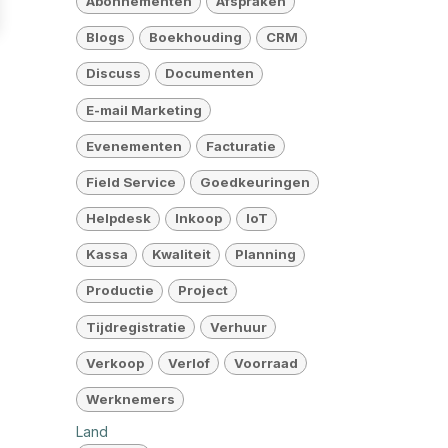
Abonnementen
Afspraken
Blogs
Boekhouding
CRM
Discuss
Documenten
E-mail Marketing
Evenementen
Facturatie
Field Service
Goedkeuringen
Helpdesk
Inkoop
IoT
Kassa
Kwaliteit
Planning
Productie
Project
Tijdregistratie
Verhuur
Verkoop
Verlof
Voorraad
Werknemers
Land