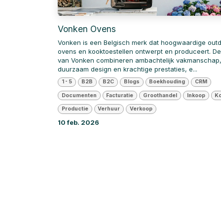
Vonken Ovens
Vonken is een Belgisch merk dat hoogwaardige out
ovens en kooktoestellen ontwerpt en produceert. D
van Vonken combineren ambachtelijk vakmanschap
duurzaam design en krachtige prestaties, e...
1 - 5
B2B
B2C
Blogs
Boekhouding
CRM
Documenten
Facturatie
Groothandel
Inkoop
Ko
Productie
Verhuur
Verkoop
10 feb. 2026