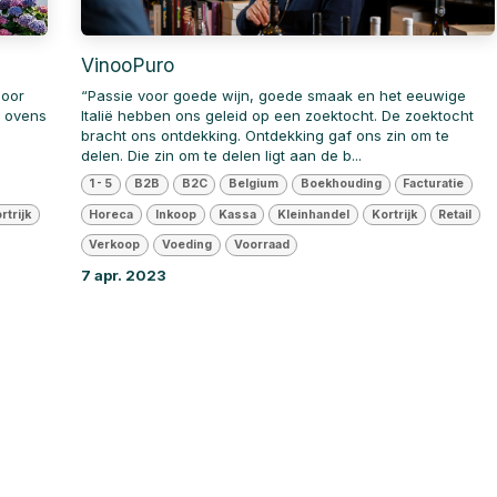
VinooPuro
door
“Passie voor goede wijn, goede smaak en het eeuwige
e ovens
Italië hebben ons geleid op een zoektocht. De zoektocht
,
bracht ons ontdekking. Ontdekking gaf ons zin om te
delen. Die zin om te delen ligt aan de b...
1 - 5
B2B
B2C
Belgium
Boekhouding
Facturatie
rtrijk
Horeca
Inkoop
Kassa
Kleinhandel
Kortrijk
Retail
Verkoop
Voeding
Voorraad
7 apr. 2023