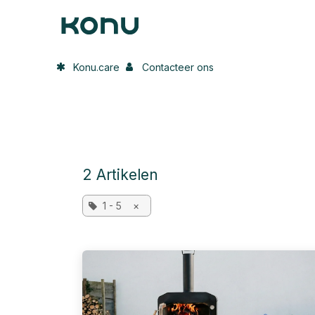
Overslaan naar inhoud
Home
Onze oplossing
In de p
Konu.care
Contacteer ons
2 Artikelen
1 - 5
×