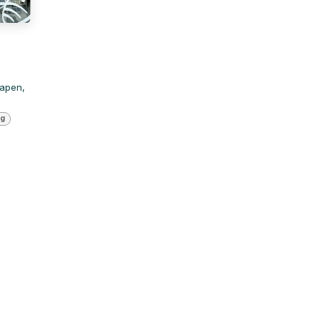
lapen,
ng