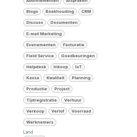
Abonnementen
Afspraken
Blogs
Boekhouding
CRM
Discuss
Documenten
E-mail Marketing
Evenementen
Facturatie
Field Service
Goedkeuringen
Helpdesk
Inkoop
IoT
Kassa
Kwaliteit
Planning
Productie
Project
Tijdregistratie
Verhuur
Verkoop
Verlof
Voorraad
Werknemers
Land