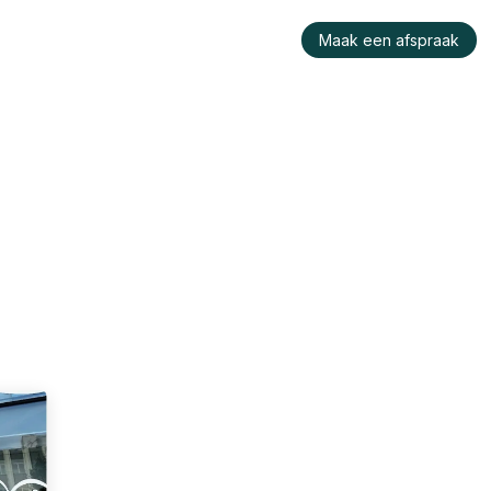
raktijk
Wie is Konu?
Werken bij ons
Maak een afspraak