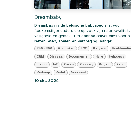
Dreambaby
Dreambaby is dé Belgische babyspecialist voor
(toekomstige) ouders die op zoek zijn naar kwaliteit,
veiligheid en gemak . Het aanbod omvat alles voor s
reizen, eten, spelen en verzorging, aangev...
250 - 300
Afspraken
B2C
Belgium
Boekhoudi
CRM
Discuss
Documenten
Halle
Helpdesk
Inkoop
IoT
Kassa
Planning
Project
Retail
Verkoop
Verlof
Voorraad
10 okt. 2024