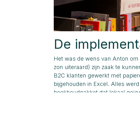
De implement
Het was de wens van Anton om zow
zon uiteraard) zijn zaak te kunn
B2C klanten gewerkt met papiere
bijgehouden in Excel. Alles wer
boekhoudpakket dat lokaal geïns
Nu wordt in de winkel gewerkt m
bestellingen met de sales app. El
die ook op de webshop gebruikt 
bancontact) worden dagelijks in
betalingen worden automatisch v