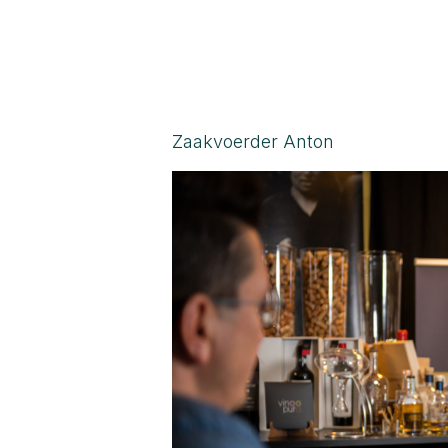
Italië hebben ons ge
zoektocht bracht on
zin om te delen. Die 
van VinooPuro.”
Zaakvoerder Anton