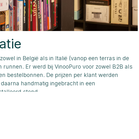
atie
el in België als in Italië (vanop een terras in de
en runnen. Er werd bij VinooPuro voor zowel B2B als
n bestelbonnen. De prijzen per klant werden
d daarna handmatig ingebracht in een
talleerd stond.
et de kassa app, voor B2B klanten of grote
ke klant of klantgroep heeft een aangepaste prijslijst
kan worden. Betalingen in de winkel (cash, payconiq,
 batch verwerkt met 1 druk op de knop. B2B
erwerkt dankzij de naadloze koppeling met