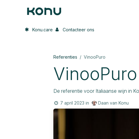
Overslaan naar inhoud
Home
Onze oplossing
In de p
Konu.care
Contacteer ons
Referenties
VinooPuro
VinooPuro
De referentie voor Italiaanse wijn in Ko
Daan van Konu
7 april 2023
in