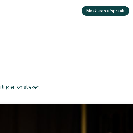
raktijk
Wie is Konu?
Werken bij ons
Maak een afspraak
rtrijk en omstreken.