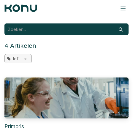
Overslaan naar inhoud
4 Artikelen
IoT
×
Primoris