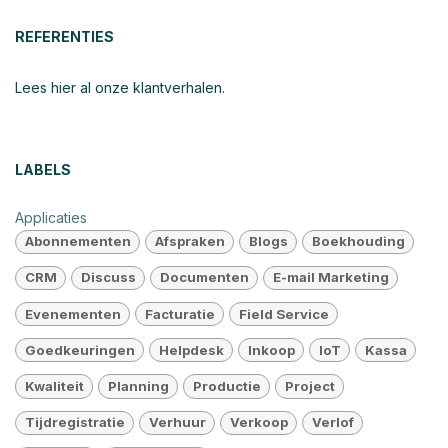
REFERENTIES
Lees hier al onze klantverhalen.
LABELS
Applicaties
Abonnementen
Afspraken
Blogs
Boekhouding
CRM
Discuss
Documenten
E-mail Marketing
Evenementen
Facturatie
Field Service
Goedkeuringen
Helpdesk
Inkoop
IoT
Kassa
Kwaliteit
Planning
Productie
Project
Tijdregistratie
Verhuur
Verkoop
Verlof