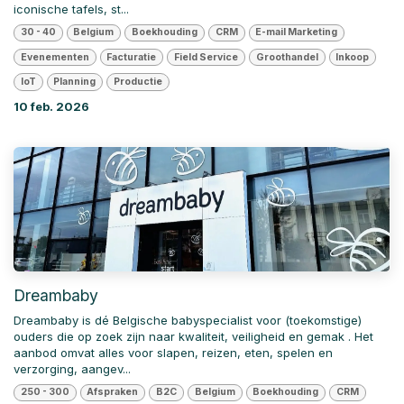
iconische tafels, st...
30 - 40
Belgium
Boekhouding
CRM
E-mail Marketing
Evenementen
Facturatie
Field Service
Groothandel
Inkoop
IoT
Planning
Productie
10 feb. 2026
Dreambaby
Dreambaby is dé Belgische babyspecialist voor (toekomstige)
ouders die op zoek zijn naar kwaliteit, veiligheid en gemak . Het
aanbod omvat alles voor slapen, reizen, eten, spelen en
verzorging, aangev...
250 - 300
Afspraken
B2C
Belgium
Boekhouding
CRM