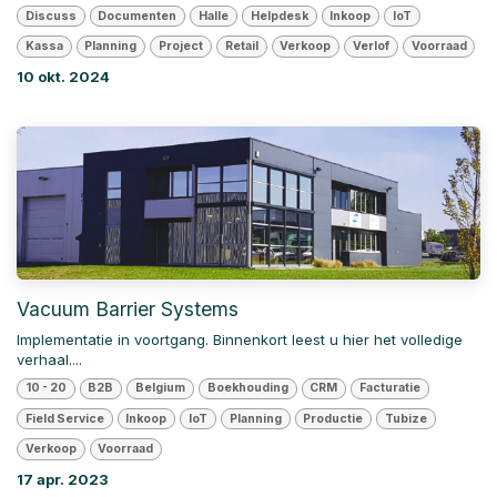
Discuss
Documenten
Halle
Helpdesk
Inkoop
IoT
Kassa
Planning
Project
Retail
Verkoop
Verlof
Voorraad
10 okt. 2024
Vacuum Barrier Systems
Implementatie in voortgang. Binnenkort leest u hier het volledige
verhaal....
10 - 20
B2B
Belgium
Boekhouding
CRM
Facturatie
Field Service
Inkoop
IoT
Planning
Productie
Tubize
Verkoop
Voorraad
17 apr. 2023