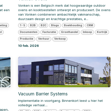
at
Vonken is een Belgisch merk dat hoogwaardige outdoor
et een
ovens en kooktoestellen ontwerpt en produceert. De ovens
van Vonken combineren ambachtelijk vakmanschap,
duurzaam design en krachtige prestaties, e...
eting
1 - 5
B2B
B2C
Blogs
Boekhouding
CRM
el
Documenten
Facturatie
Groothandel
Inkoop
Kortrijk
Productie
Verhuur
Verkoop
10 feb. 2026
Vacuum Barrier Systems
Implementatie in voortgang. Binnenkort leest u hier het
volledige verhaal....
lapen,