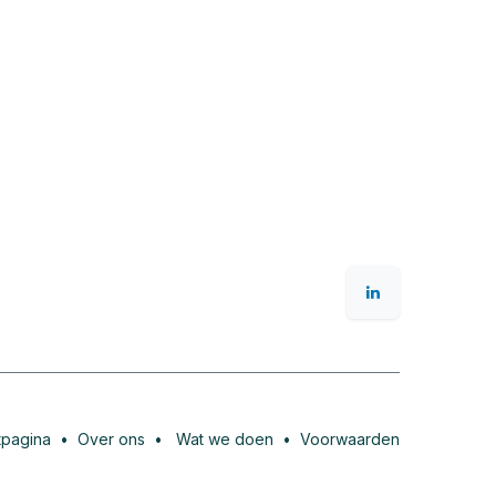
tpagina
•
Over ons
•
Wat we doen
•
Voorwaarden