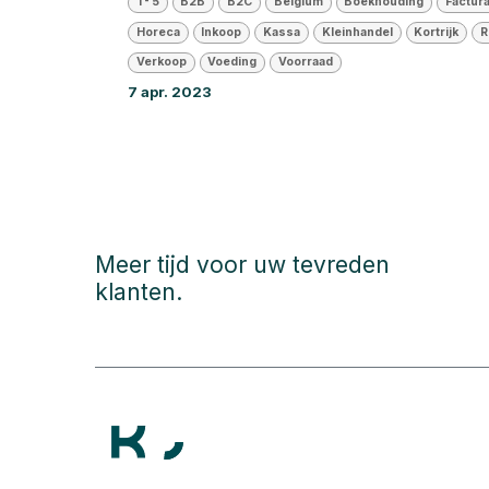
1 - 5
B2B
B2C
Belgium
Boekhouding
Factura
Horeca
Inkoop
Kassa
Kleinhandel
Kortrijk
R
Verkoop
Voeding
Voorraad
7 apr. 2023
Meer tijd voor uw tevreden
klanten.