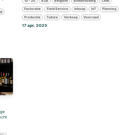
10 - 20
B2B
Belgium
Boekhouding
CRM
Facturatie
Field Service
Inkoop
IoT
Planning
ng
Productie
Tubize
Verkoop
Voorraad
17 apr. 2023
ige
ocht
e