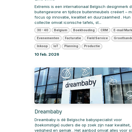
Extremis is een internationaal Belgisch designmerk d
buitengewone en tijdloze buitenmeubels creëert – m
focus op innovatie, kwaliteit en duurzaamheid . Hun
collectie omvat iconische tafels, st...
30 - 40
Belgium
Boekhouding
CRM
E-mail Mark
Evenementen
Facturatie
Field Service
Groothand
Inkoop
IoT
Planning
Productie
10 feb. 2026
Dreambaby
Dreambaby is dé Belgische babyspecialist voor
(toekomstige) ouders die op zoek zijn naar kwaliteit,
veiligheid en gemak . Het aanbod omvat alles voor s