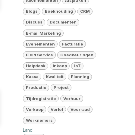
Abonnementen
Afspraken
Blogs
Boekhouding
CRM
Discuss
Documenten
E-mail Marketing
Evenementen
Facturatie
Field Service
Goedkeuringen
Helpdesk
Inkoop
IoT
Kassa
Kwaliteit
Planning
Productie
Project
Tijdregistratie
Verhuur
Verkoop
Verlof
Voorraad
Werknemers
Land