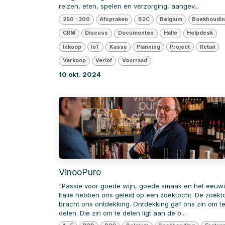
reizen, eten, spelen en verzorging, aangev...
250 - 300
Afspraken
B2C
Belgium
Boekhoudi
CRM
Discuss
Documenten
Halle
Helpdesk
Inkoop
IoT
Kassa
Planning
Project
Retail
Verkoop
Verlof
Voorraad
10 okt. 2024
VinooPuro
“Passie voor goede wijn, goede smaak en het eeuw
Italië hebben ons geleid op een zoektocht. De zoekt
bracht ons ontdekking. Ontdekking gaf ons zin om t
delen. Die zin om te delen ligt aan de b...