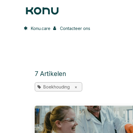
Overslaan naar inhoud
Home
Onze oplossing
In de p
Konu.care
Contacteer ons
7 Artikelen
Boekhouding
×