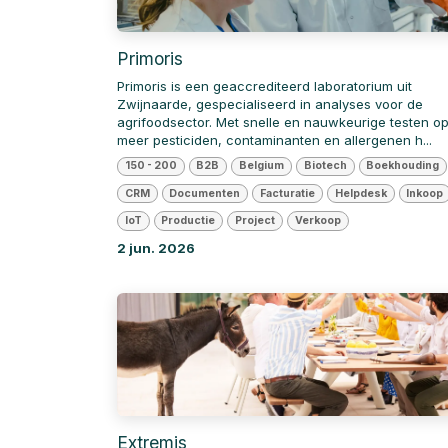
Primoris
Primoris is een geaccrediteerd laboratorium uit
Zwijnaarde, gespecialiseerd in analyses voor de
agrifoodsector. Met snelle en nauwkeurige testen o
meer pesticiden, contaminanten en allergenen h...
150 - 200
B2B
Belgium
Biotech
Boekhouding
CRM
Documenten
Facturatie
Helpdesk
Inkoop
IoT
Productie
Project
Verkoop
2 jun. 2026
Extremis