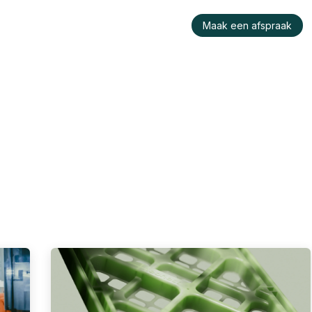
raktijk
Wie is Konu?
Werken bij ons
Maak een afspraak