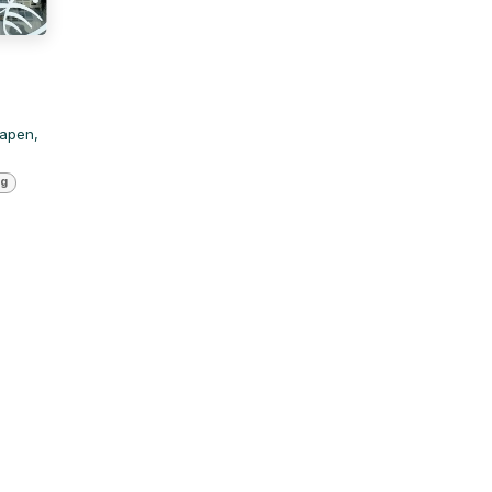
lapen,
ng