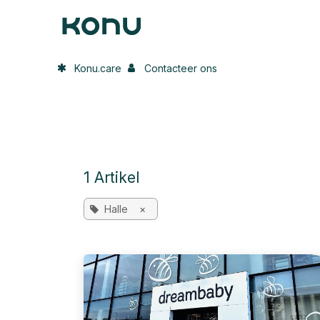
Overslaan naar inhoud
Home
Onze oplossing
In de p
Konu.care
Contacteer ons
1 Artikel
Halle
×