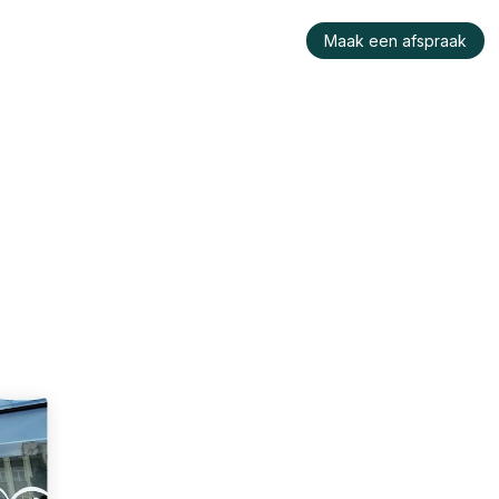
raktijk
Wie is Konu?
Werken bij ons
Maak een afspraak