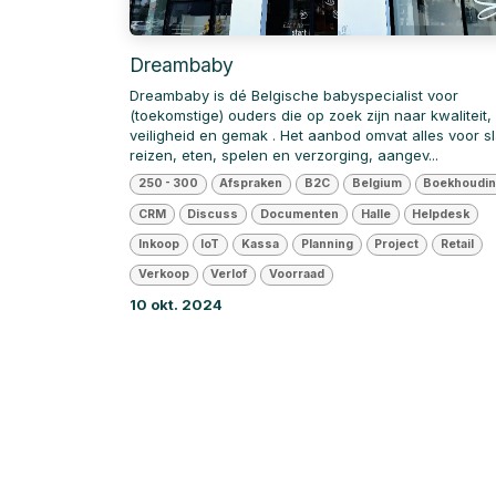
Dreambaby
Dreambaby is dé Belgische babyspecialist voor
(toekomstige) ouders die op zoek zijn naar kwaliteit,
veiligheid en gemak . Het aanbod omvat alles voor s
reizen, eten, spelen en verzorging, aangev...
250 - 300
Afspraken
B2C
Belgium
Boekhoudi
CRM
Discuss
Documenten
Halle
Helpdesk
Inkoop
IoT
Kassa
Planning
Project
Retail
Verkoop
Verlof
Voorraad
10 okt. 2024