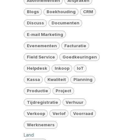
Abonnementen
Afspraken
Blogs
Boekhouding
CRM
Discuss
Documenten
E-mail Marketing
Evenementen
Facturatie
Field Service
Goedkeuringen
Helpdesk
Inkoop
IoT
Kassa
Kwaliteit
Planning
Productie
Project
Tijdregistratie
Verhuur
Verkoop
Verlof
Voorraad
Werknemers
Land