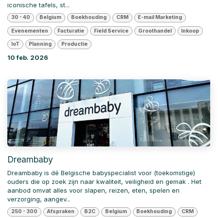
iconische tafels, st...
30 - 40
Belgium
Boekhouding
CRM
E-mail Marketing
Evenementen
Facturatie
Field Service
Groothandel
Inkoop
IoT
Planning
Productie
10 feb. 2026
Dreambaby
Dreambaby is dé Belgische babyspecialist voor (toekomstige)
ouders die op zoek zijn naar kwaliteit, veiligheid en gemak . Het
aanbod omvat alles voor slapen, reizen, eten, spelen en
verzorging, aangev...
250 - 300
Afspraken
B2C
Belgium
Boekhouding
CRM