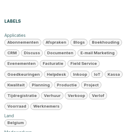
LABELS
Applicaties
Abonnementen
Afspraken
Blogs
Boekhouding
CRM
Discuss
Documenten
E-mail Marketing
Evenementen
Facturatie
Field Service
Goedkeuringen
Helpdesk
Inkoop
IoT
Kassa
Kwaliteit
Planning
Productie
Project
Tijdregistratie
Verhuur
Verkoop
Verlof
Voorraad
Werknemers
Land
Belgium