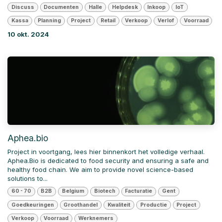
Discuss
Documenten
Halle
Helpdesk
Inkoop
IoT
Kassa
Planning
Project
Retail
Verkoop
Verlof
Voorraad
10 okt. 2024
Aphea.bio
Project in voortgang, lees hier binnenkort het volledige verhaal.
Aphea.Bio is dedicated to food security and ensuring a safe and
healthy food chain. We aim to provide novel science-based
solutions to...
60 - 70
B2B
Belgium
Biotech
Facturatie
Gent
Goedkeuringen
Groothandel
Kwaliteit
Productie
Project
Verkoop
Voorraad
Werknemers