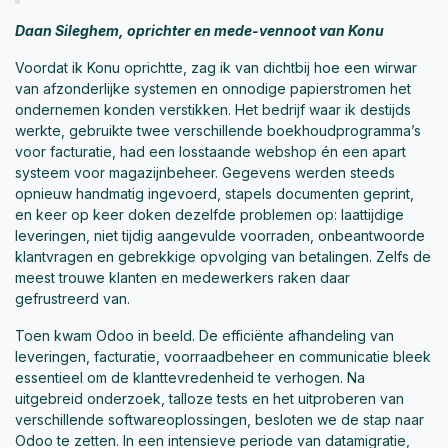
Daan Sileghem, oprichter en mede-vennoot van Konu
Voordat ik Konu oprichtte, zag ik van dichtbij hoe een wirwar
van afzonderlijke systemen en onnodige papierstromen het
ondernemen konden verstikken. Het bedrijf waar ik destijds
werkte, gebruikte twee verschillende boekhoudprogramma’s
voor facturatie, had een losstaande webshop én een apart
systeem voor magazijnbeheer. Gegevens werden steeds
opnieuw handmatig ingevoerd, stapels documenten geprint,
en keer op keer doken dezelfde problemen op: laattijdige
leveringen, niet tijdig aangevulde voorraden, onbeantwoorde
klantvragen en gebrekkige opvolging van betalingen. Zelfs de
meest trouwe klanten en medewerkers raken daar
gefrustreerd van.
Toen kwam Odoo in beeld. De efficiënte afhandeling van
leveringen, facturatie, voorraadbeheer en communicatie bleek
essentieel om de klanttevredenheid te verhogen. Na
uitgebreid onderzoek, talloze tests en het uitproberen van
verschillende softwareoplossingen, besloten we de stap naar
Odoo te zetten. In een intensieve periode van datamigratie,