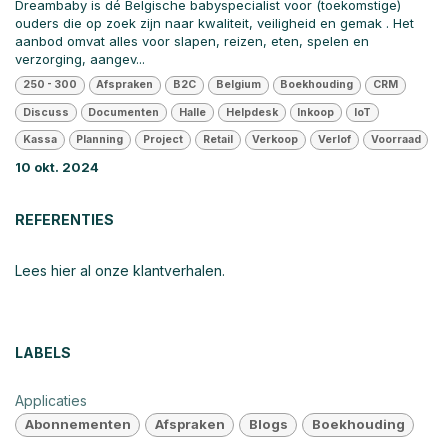
Dreambaby is dé Belgische babyspecialist voor (toekomstige)
ouders die op zoek zijn naar kwaliteit, veiligheid en gemak . Het
aanbod omvat alles voor slapen, reizen, eten, spelen en
verzorging, aangev...
250 - 300
Afspraken
B2C
Belgium
Boekhouding
CRM
Discuss
Documenten
Halle
Helpdesk
Inkoop
IoT
Kassa
Planning
Project
Retail
Verkoop
Verlof
Voorraad
10 okt. 2024
REFERENTIES
Lees hier al onze klantverhalen.
LABELS
Applicaties
Abonnementen
Afspraken
Blogs
Boekhouding