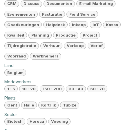
CRM
Discuss
Documenten
E-mail Marketing
Evenementen
Facturatie
Field Service
Goedkeuringen
Helpdesk
Inkoop
IoT
Kassa
Kwaliteit
Planning
Productie
Project
Tijdregistratie
Verhuur
Verkoop
Verlof
Voorraad
Werknemers
Land
Belgium
Medewerkers
1 - 5
10 - 20
150 - 200
30 - 40
60 - 70
Plaats
Gent
Halle
Kortrijk
Tubize
Sector
Biotech
Horeca
Voeding