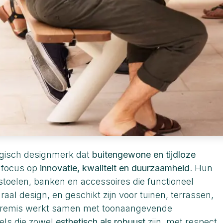
elgisch designmerk dat
buitengewone en tijdloze
 focus op
innovatie, kwaliteit en duurzaamheid
. Hun
 stoelen, banken en accessoires die functioneel
al design, en geschikt zijn voor tuinen, terrassen,
xtremis werkt samen met toonaangevende
els die zowel
esthetisch als robuust
zijn, met respect