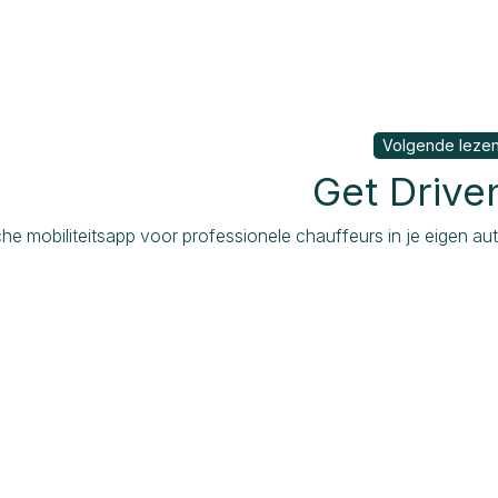
Volgende leze
Get Drive
che mobiliteitsapp voor professionele chauffeurs in je eigen au
Stuur ons een bericht
Contacteer ons