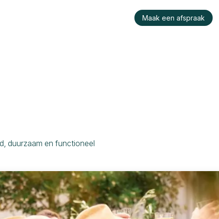
raktijk
Wie is Konu?
Werken bij ons
Maak een afspraak
nd, duurzaam en functioneel