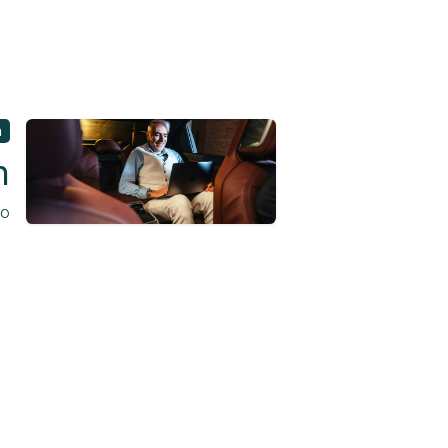
n
n
to