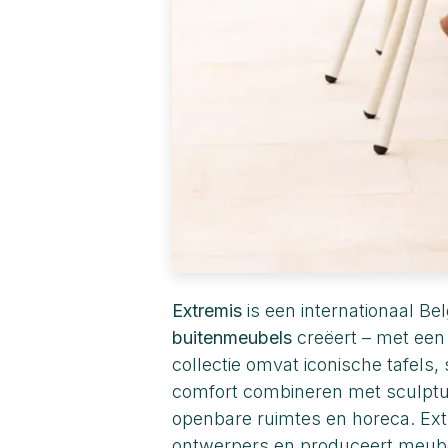
Extremis
is een internationaal B
buitenmeubels
creëert – met een
collectie omvat iconische tafels,
comfort combineren met sculptura
openbare ruimtes en horeca. E
ontwerpers en produceert meub