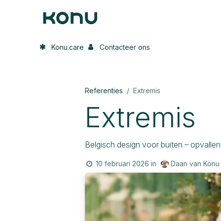
Overslaan naar inhoud
Home
Onze oplossing
In de p
Konu.care
Contacteer ons
Referenties
Extremis
Extremis
Belgisch design voor buiten – opvalle
Daan van Konu
10 februari 2026
in