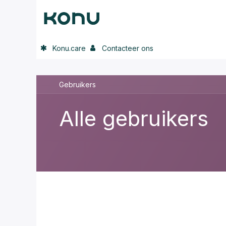
Overslaan naar inhoud
Home
Onze oplossing
In de p
Konu.care
Contacteer ons
Gebruikers
Alle gebruikers