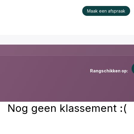
raktijk
Wie is Konu?
Werken bij ons
Maak een afspraak
Rangschikken op:
Nog geen klassement :(