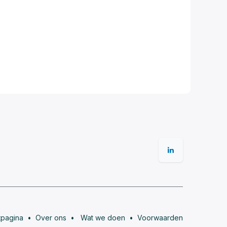
tpagina
•
Over ons
•
Wat we doen
•
Voorwaarden